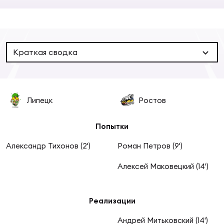
Суп
Поп
Сбо
ОТПРАВИТЬ
Регионы
Выс
Пра
Рус
Краткая сводка
Сборные
Лиг
Нац
Антидопинг
ЖЕНС
Липецк
Ростов
Чем
Кон
Магазин
Попытки
Сбо
ком
Александр Тихонов (2')
Роман Петров (9')
Кубо
Контакты
Сбо
Алексей Маковецкий (14')
РЕГБИ
Высш
Реализации
Ист
Андрей Митьковский (14')