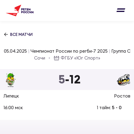
Письмо на region@rugby.ru
Подписка на новости от Федерации регби
Добавление матчей в календарь
России
Выберите категорию совернований
ВСЕ МАТЧИ
Новости
Мужские
05.04.2025
|
Чемпионат России по регби-7 2025
|
Группа C
МУЖС
ВИДЕ
УПРА
МУЖС
Сочи
ФГБУ «Юг Спорт»
Матчи
Женские
Согласен на обработку персональных
5
-
12
Чем
Цел
Сбо
данных
Турниры
ФОТО
Липецк
Ростов
Куб
Стр
Сбо
ОТПРАВИТЬ
Медиа
16:00 мск
1 тайм:
5
-
0
ЖУРНА
Спа
Выс
Сбо
Согласен на обработку персональных
Федерация
данных