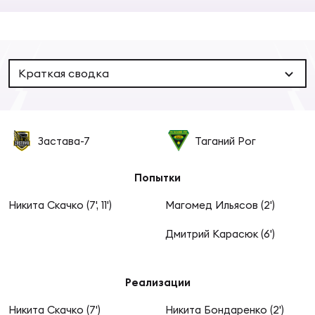
Суп
Поп
Сбо
ОТПРАВИТЬ
Регионы
Выс
Пра
Рус
Краткая сводка
Сборные
Лиг
Нац
Антидопинг
ЖЕНС
Застава-7
Таганий Рог
Чем
Кон
Магазин
Попытки
Сбо
ком
Никита Скачко (7', 11')
Магомед Ильясов (2')
Кубо
Контакты
Сбо
Дмитрий Карасюк (6')
РЕГБИ
Высш
Реализации
Ист
Никита Скачко (7')
Никита Бондаренко (2')