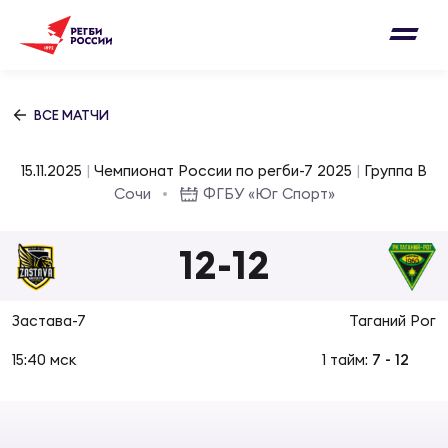
Письмо на region@rugby.ru
Подписка на новости от Федерации регби
Добавление матчей в календарь
России
Выберите категорию совернований
ВСЕ МАТЧИ
Новости
Мужские
15.11.2025
|
Чемпионат России по регби-7 2025
|
Группа B
МУЖС
ВИДЕ
УПРА
МУЖС
Сочи
ФГБУ «Юг Спорт»
Матчи
Женские
Согласен на обработку персональных
12
-
12
Чем
Цел
Сбо
данных
Турниры
ФОТО
Застава-7
Таганий Рог
Куб
Стр
Сбо
ОТПРАВИТЬ
Медиа
15:40 мск
1 тайм:
7
-
12
ЖУРНА
Спа
Выс
Сбо
Согласен на обработку персональных
Федерация
данных