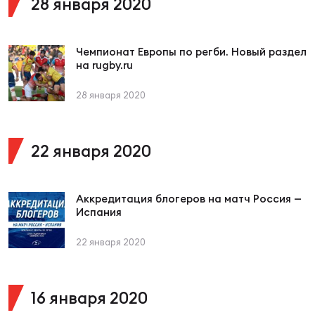
28 января 2020
Юно
Еди
Чемпионат Европы по регби. Новый раздел
про
на rugby.ru
Пер
28 января 2020
ОФИЦ
Пер
22 января 2020
Зал
Пер
Аккредитация блогеров на матч Россия —
Испания
Айд
Перв
22 января 2020
Док
Пер
16 января 2020