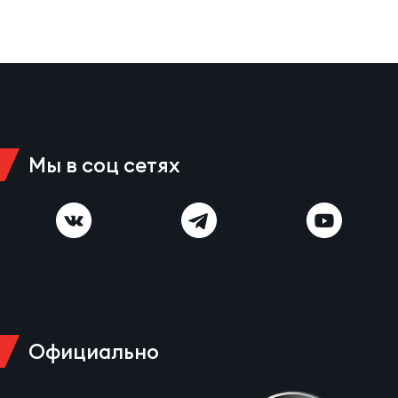
Чем
рег
Чем
Мы в соц сетях
рег
Куб
Муж
Куб
Жен
Официально