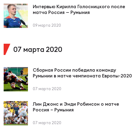
Фин
Интервью Кирилла Голосницкого после
матча Россия — Румыния
Цен
Фин
09 марта 2020
Дет
07 марта 2020
ЖЕНС
Сту
Сборная России победила команду
Чем
Румынии в матче чемпионата Европы-2020
Рег
стр
07 марта 2020
Чем
Лин Джонс и Энди Робинсон о матче
Все
Россия – Румыния
Кубо
07 марта 2020
Суд