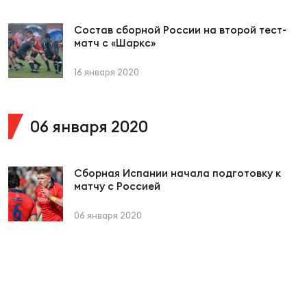
Зак
Перв
Состав сборной России на второй тест-
матч с «Шаркс»
Пра
Пер
16 января 2020
Ант
Все
06 января 2020
Все
Сборная Испании начала подготовку к
матчу с Россией
06 января 2020
ДРУГ
Про
202