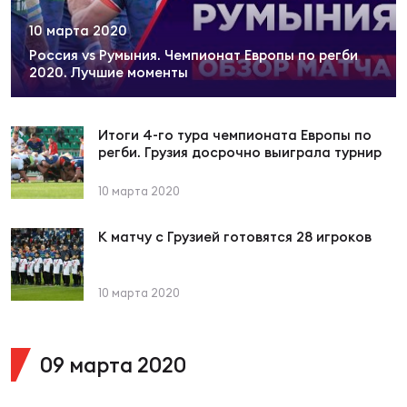
Суп
Поп
Сбо
ОТПРАВИТЬ
10 марта 2020
Регионы
Россия vs Румыния. Чемпионат Европы по регби
2020. Лучшие моменты
Выс
Пра
Рус
Сборные
Итоги 4-го тура чемпионата Европы по
Лиг
Нац
регби. Грузия досрочно выиграла турнир
Антидопинг
ЖЕНС
10 марта 2020
Чем
Кон
Магазин
Сбо
ком
К матчу с Грузией готовятся 28 игроков
Кубо
Контакты
10 марта 2020
Сбо
РЕГБИ
Высш
09 марта 2020
Ист