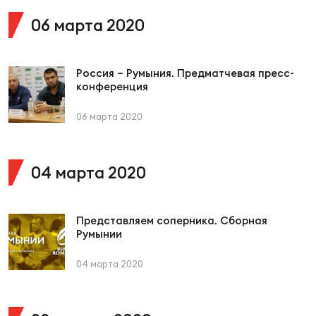
Фед
регб
06 марта 2020
Экс
Пер
Россия – Румыния. Предматчевая пресс-
конференция
Фон
06 марта 2020
Перв
ПРОГ
Перв
04 марта 2020
Ака
Все
Представляем соперника. Сборная
Румынии
по р
Нов
04 марта 2020
ЮНОШ
Зай