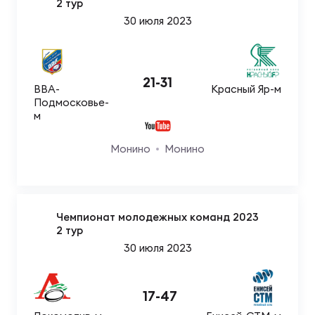
2 тур
30 июля 2023
Юно
Еди
про
21
-
31
Пер
ВВА-
Красный Яр-м
Подмосковье-
м
ОФИЦ
Пер
Монино
Монино
Зал
Пер
Чемпионат молодежных команд 2023
Айд
2 тур
Перв
30 июля 2023
Док
Пер
17
-
47