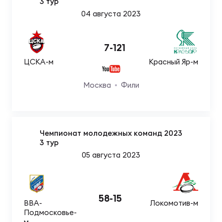
3 тур
04 августа 2023
Чем
рег
7
-
121
ЦСКА-м
Красный Яр-м
Чем
Москва
Фили
рег
Куб
Чемпионат молодежных команд 2023
Муж
3 тур
05 августа 2023
Куб
Жен
58
-
15
ВВА-
Локомотив-м
Подмосковье-
м