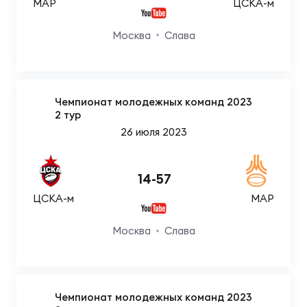
Фед
МАР
ЦСКА-м
регб
Москва
Слава
Экс
Пер
Фон
Чемпионат молодежных команд 2023
2 тур
Перв
26 июля 2023
ПРОГ
Перв
14
-
57
Ака
ЦСКА-м
МАР
Все
по р
Москва
Слава
Нов
ЮНОШ
Зай
Чемпионат молодежных команд 2023