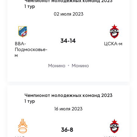
Фин
Чемпионат молодежных команд 2023
1 тур
02 июля 2023
Цен
Фин
Дет
34
-
14
ВВА-
ЦСКА-м
Подмосковье-
ЖЕНС
м
Сту
Монино
Монино
Чем
Рег
стр
Чем
Чемпионат молодежных команд 2023
1 тур
16 июля 2023
Все
Кубо
36
-
8
Суд