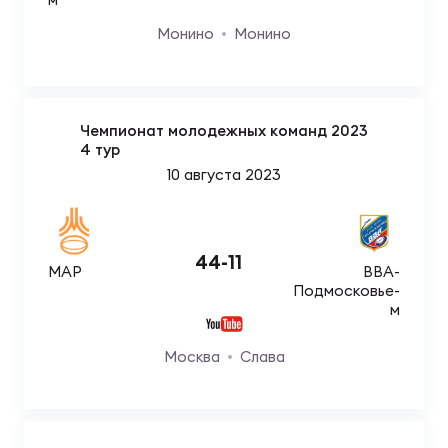
Чем
сне
Монино
Монино
Чем
сне
Чемпионат молодежных команд 2023
4 тур
10 августа 2023
Кубо
Муж
44
-
11
МАР
ВВА-
Кубо
Подмосковье-
м
Жен
Москва
Слава