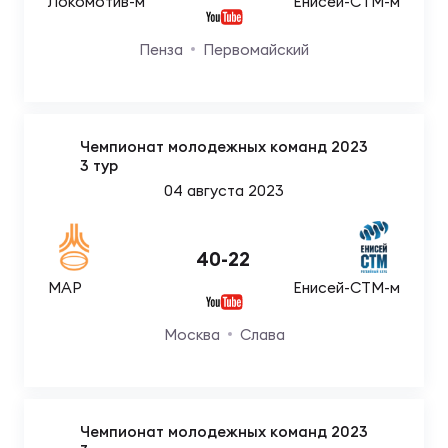
Локомотив-м
Енисей-СТМ-м
Зак
Перв
Пенза
Первомайский
Пра
Пер
Чемпионат молодежных команд 2023
Ант
3 тур
Все
04 августа 2023
Все
40
-
22
МАР
Енисей-СТМ-м
Москва
Слава
ДРУГ
Про
Чемпионат молодежных команд 2023
202