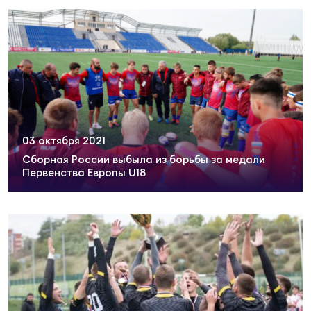
Зак
Перв
Пра
Пер
Ант
Все
03 октября 2021
Сборная России выбыла из борьбы за медали
Все
Первенства Европы U18
ДРУГ
Про
202