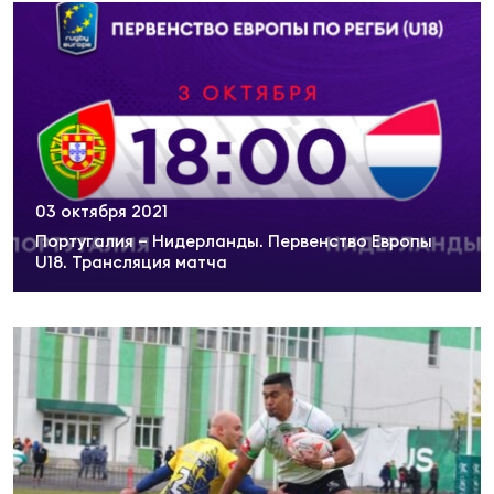
Чем
сне
Чем
сне
03 октября 2021
Кубо
Португалия – Нидерланды. Первенство Европы
Муж
U18. Трансляция матча
Кубо
Жен