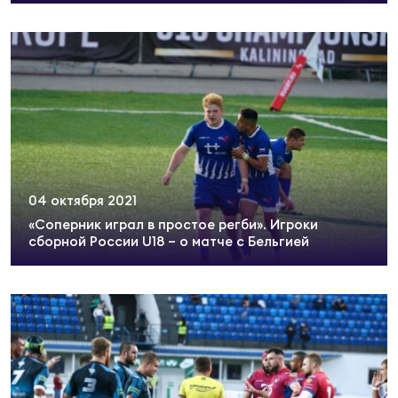
Суп
Поп
Сбо
ОТПРАВИТЬ
Регионы
Выс
Пра
Рус
Сборные
Лиг
Нац
Антидопинг
ЖЕНС
04 октября 2021
Чем
Кон
Магазин
«Соперник играл в простое регби». Игроки
Сбо
ком
сборной России U18 – о матче с Бельгией
Кубо
Контакты
Сбо
РЕГБИ
Высш
Ист