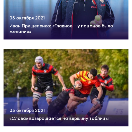
Юно
Еди
03 октября 2021
про
Иван Прищепенко: «Главное – у пацанов было
желание»
Пер
ОФИЦ
Пер
Зал
Пер
Айд
Перв
03 октября 2021
Док
«Слава» возвращается на вершину таблицы
Пер