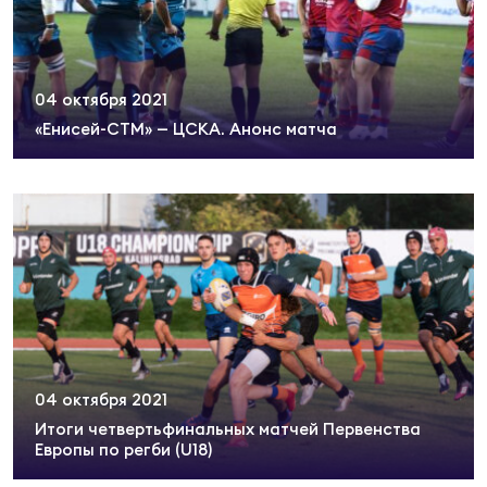
Фин
Цен
Фин
04 октября 2021
«Енисей-СТМ» — ЦСКА. Анонс матча
Дет
ЖЕНС
Сту
Чем
Рег
стр
Чем
Все
04 октября 2021
Кубо
Итоги четвертьфинальных матчей Первенства
Европы по регби (U18)
Суд