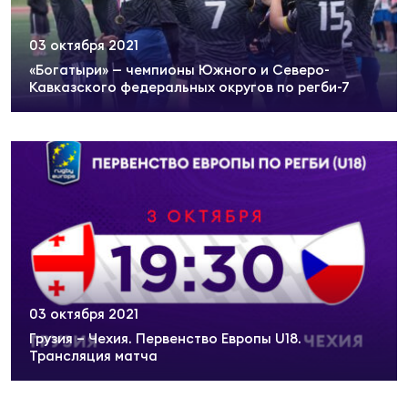
03 октября 2021
Чем
«Богатыри» — чемпионы Южного и Северо-
рег
Кавказского федеральных округов по регби-7
Чем
рег
Куб
Муж
03 октября 2021
Куб
Грузия – Чехия. Первенство Европы U18.
Жен
Трансляция матча