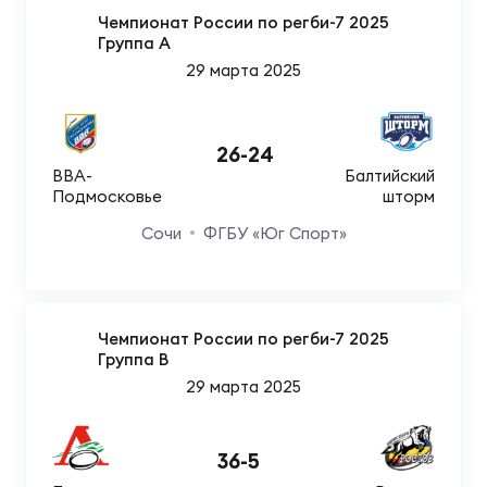
Фин
Чемпионат России по регби-7 2025
Группа A
Цен
29 марта 2025
Фин
Дет
26
-
24
ВВА-
Балтийский
ЖЕНС
Подмосковье
шторм
Сту
Сочи
ФГБУ «Юг Спорт»
Чем
Рег
стр
Чем
Чемпионат России по регби-7 2025
Группа B
29 марта 2025
Все
Кубо
36
-
5
Суд