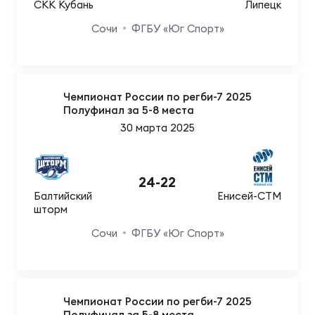
СКК Кубань
Липецк
Сочи
ФГБУ «Юг Спорт»
Чемпионат России по регби-7 2025
Полуфинал за 5-8 места
30 марта 2025
24
-
22
Балтийский
Енисей-СТМ
шторм
Сочи
ФГБУ «Юг Спорт»
Чемпионат России по регби-7 2025
Полуфинал за 5-8 места