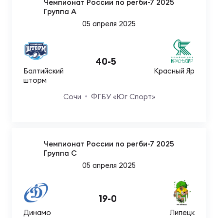
Чемпионат России по регби-7 2025
Группа A
05 апреля 2025
40
-
5
Балтийский
Красный Яр
шторм
Сочи
ФГБУ «Юг Спорт»
Чемпионат России по регби-7 2025
Группа C
05 апреля 2025
19
-
0
Динамо
Липецк