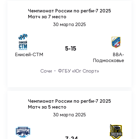
Чемпионат России по регби-7 2025
Матч за 7 место
30 марта 2025
5
-
15
Енисей-СТМ
ВВА-
Подмосковье
Сочи
ФГБУ «Юг Спорт»
Чемпионат России по регби-7 2025
Матч за 5 место
30 марта 2025
7
-
24