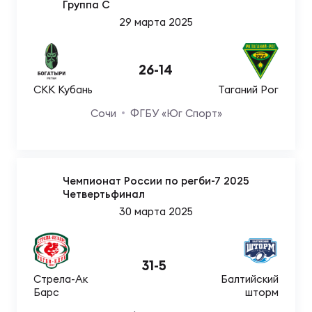
Группа C
29 марта 2025
26
-
14
СКК Кубань
Таганий Рог
Сочи
ФГБУ «Юг Спорт»
Чемпионат России по регби-7 2025
Четвертьфинал
30 марта 2025
31
-
5
Стрела-Ак
Балтийский
Барс
шторм