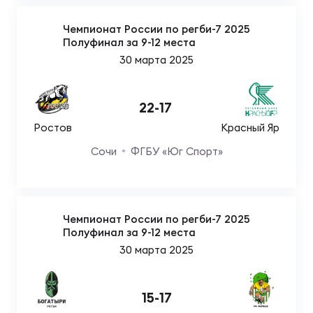
Чемпионат России по регби-7 2025
Полуфинал за 9-12 места
30 марта 2025
22
-
17
Ростов
Красный Яр
Сочи
ФГБУ «Юг Спорт»
Чемпионат России по регби-7 2025
Полуфинал за 9-12 места
30 марта 2025
15
-
17