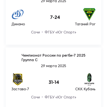
29 марта 2025
Юно
Еди
7
-
24
про
Динамо
Таганий Рог
Пер
Сочи
ФГБУ «Юг Спорт»
ОФИЦ
Пер
Чемпионат России по регби-7 2025
Зал
Группа C
Пер
29 марта 2025
Айд
Перв
31
-
14
Застава-7
СКК Кубань
Док
Сочи
ФГБУ «Юг Спорт»
Пер