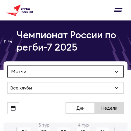
Письмо на region@rugby.ru
Подписка на новости от Федерации регби
Добавление матчей в календарь
России
Выберите категорию совернований
Чемпионат России по
Новости
регби-7 2025
Мужские
МУЖС
ВИДЕ
УПРА
МУЖС
Матчи
Женские
Матчи
Согласен на обработку персональных
Чем
Цел
Сбо
данных
Турниры
ФОТО
Все клубы
Куб
Стр
Сбо
ОТПРАВИТЬ
Медиа
Дни
Недели
ЖУРНА
Спа
Выс
Сбо
Согласен на обработку персональных
Федерация
данных