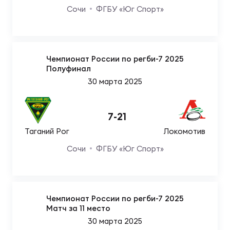
Сочи
ФГБУ «Юг Спорт»
Чемпионат России по регби-7 2025
Полуфинал
30 марта 2025
7
-
21
Таганий Рог
Локомотив
Сочи
ФГБУ «Юг Спорт»
Чемпионат России по регби-7 2025
Матч за 11 место
30 марта 2025