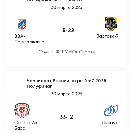
30 марта 2025
5
-
22
ВВА-
Застава-7
Подмосковье
Сочи
ФГБУ «Юг Спорт»
Чемпионат России по регби-7 2025
Полуфинал
30 марта 2025
33
-
12
Стрела-Ак
Динамо
Барс