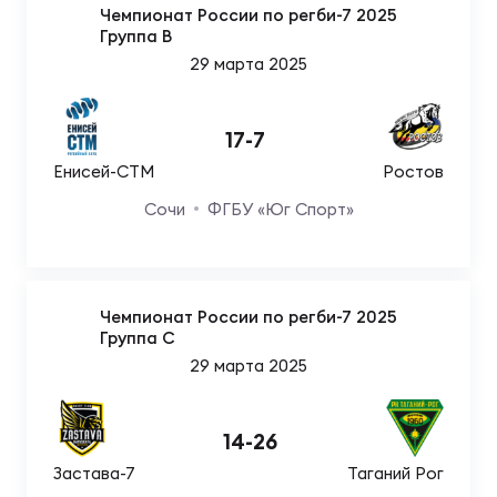
Чем
Чемпионат России по регби-7 2025
сне
Группа B
29 марта 2025
Чем
сне
17
-
7
Енисей-СТМ
Ростов
Сочи
ФГБУ «Юг Спорт»
Кубо
Муж
Чемпионат России по регби-7 2025
Кубо
Группа C
Жен
29 марта 2025
14
-
26
Застава-7
Таганий Рог