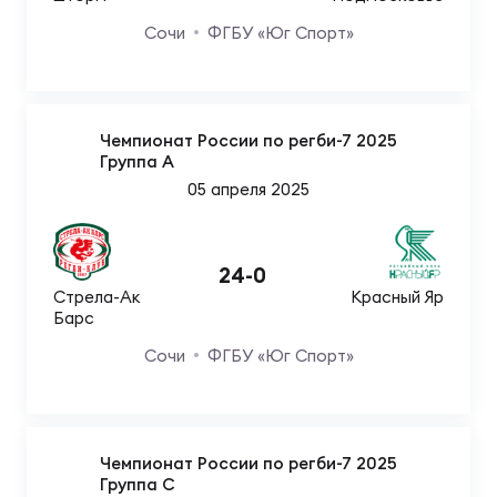
Сочи
ФГБУ «Юг Спорт»
Чемпионат России по регби-7 2025
Группа A
05 апреля 2025
24
-
0
Стрела-Ак
Красный Яр
Барс
Сочи
ФГБУ «Юг Спорт»
Чемпионат России по регби-7 2025
Группа C